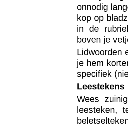
onnodig lang
kop op bladz
in de rubri
boven je vetj
Lidwoorden e
je hem korter
specifiek (ni
Leestekens
Wees zuinig
leesteken, t
beletselteken