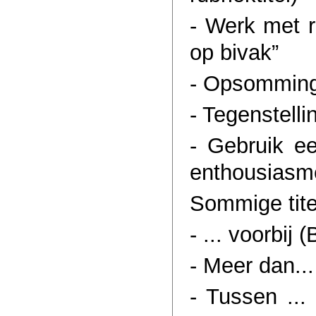
- Werk met ri
op bivak”
- Opsomming:
- Tegenstell
- Gebruik ee
enthousiasm
Sommige titel
- ... voorbij 
- Meer dan...
- Tussen ...