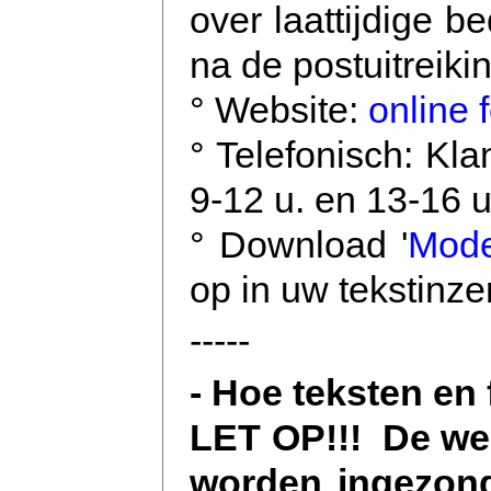
over laattijdige 
na de postuitreik
° Website:
online 
° Telefonisch: Kl
9-12 u. en 13-16 u
°
Download '
Mode
op in uw tekstinze
-----
- Hoe teksten en
LET OP!!! De wer
worden ingezonde