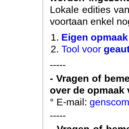
Lokale edities va
voortaan enkel no
Eigen opmaa
Tool voor
geau
-----
- Vragen of beme
over de opmaak v
° E-mail:
gensco
-----