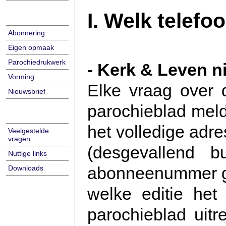
I. Welk telef
Abonnering
Eigen opmaak
Parochiedrukwerk
- Kerk & Leven n
Vorming
Elke vraag over d
Nieuwsbrief
parochieblad meldt
het volledige adr
Veelgestelde
vragen
(desgevallend b
Nuttige links
abonneenummer ge
Downloads
welke editie het
parochieblad uit