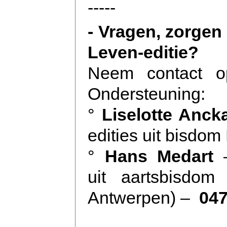
-----
- Vragen, zorgen
Leven-editie?
Neem contact 
Ondersteuning:
°
Liselotte Anck
edities uit bisdo
°
Hans Medart
uit aartsbisdom
Antwerpen) –
047