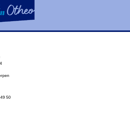
s
34
erpen
 49 50