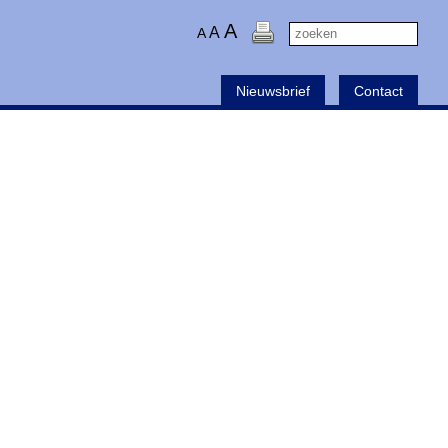
A
A
A
Nieuwsbrief
Contact