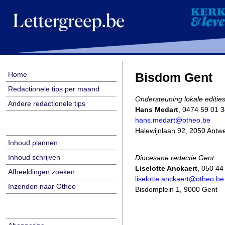
Home
Bisdom Gent
Redactionele tips per maand
Ondersteuning lokale editie
Andere redactionele tips
Hans Medart
, 0474 59 01 
hans.medart@otheo.be
Halewijnlaan 92, 2050 Antw
Inhoud plannen
Inhoud schrijven
Diocesane redactie Gent
Liselotte Anckaert
, 050 44
Afbeeldingen zoeken
liselotte.anckaert@otheo.be
Inzenden naar Otheo
Bisdomplein 1, 9000 Gent