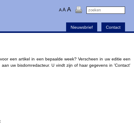
A
A
A
Nieuwsbrief
Contact
oor een artikel in een bepaalde week? Verscheen in uw editie een
e aan uw bisdomredacteur. U vindt zijn of haar gegevens in 'Contact'
t