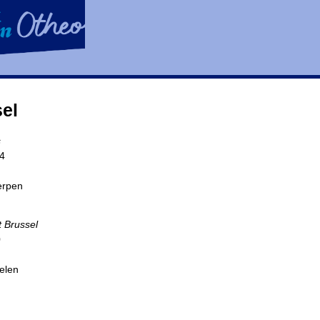
sel
s
34
erpen
t Brussel
0
elen