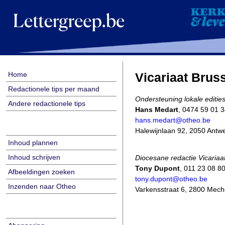
Home
Vicariaat Brus
Redactionele tips per maand
Ondersteuning lokale editie
Andere redactionele tips
Hans Medart
, 0474 59 01 
hans.medart@otheo.be
Halewijnlaan 92, 2050 Antw
Inhoud plannen
Inhoud schrijven
Diocesane redactie Vicariaa
Tony Dupont
, 011 23 08 8
Afbeeldingen zoeken
tony.dupont@otheo.be
Inzenden naar Otheo
Varkensstraat 6, 2800 Mech