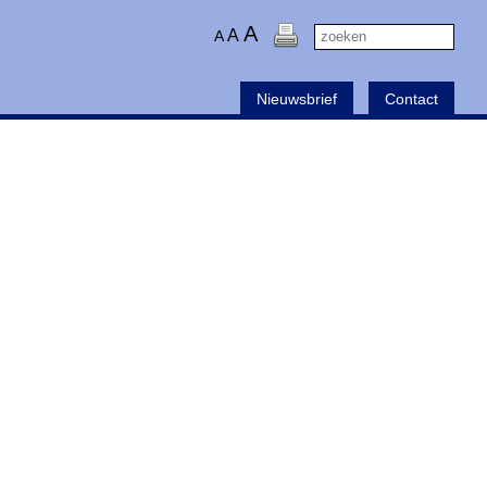
A
A
A
Nieuwsbrief
Contact