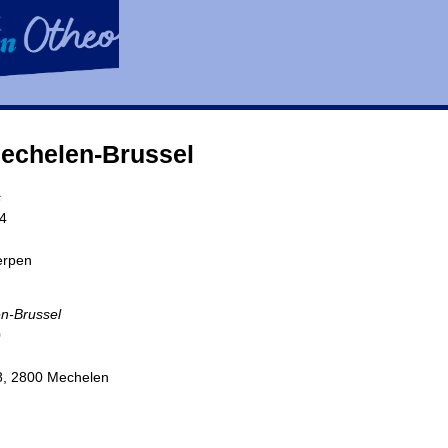
echelen-Brussel
s
34
erpen
n-Brussel
0
8, 2800 Mechelen