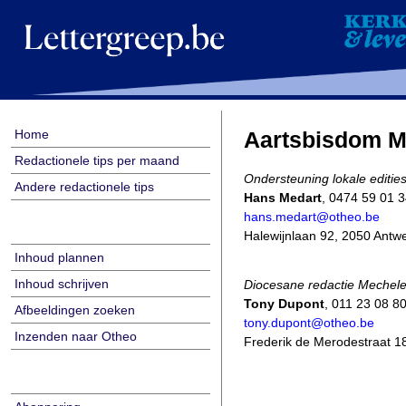
Home
Aartsbisdom M
Redactionele tips per maand
Ondersteuning lokale editie
Andere redactionele tips
Hans Medart
, 0474 59 01 
hans.medart@otheo.be
Halewijnlaan 92, 2050 Antw
Inhoud plannen
Inhoud schrijven
Diocesane redactie Mechele
Tony Dupont
, 011 23 08 8
Afbeeldingen zoeken
tony.dupont@otheo.be
Inzenden naar Otheo
Frederik de Merodestraat 1