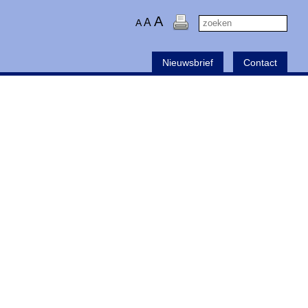
A
A
A
Nieuwsbrief
Contact