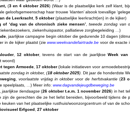
nt,
(
3 en 4 oktober 2026
) (Waar is de plaatselijke kerk zelf klant, 
le geloofsgemeenschap haar trouwe ‘klanten’ alsook toevallige ‘geleg
van de Leerkracht
,
5 oktober
(plaatselijke leerkracht(en) in de kijker)
g of ‘dag van de chronisch zieke mensen’
,
tweede zondag van o
ziekenbezoekers, ziekenhuispastor, palliatieve zorgbegeleiding …)
ade
, jaarlijkse campagne begin oktober die gedurende 10 dagen (ditmaa
r in de kijker plaatst (zie
www.weekvandefairtrade.be
voor de exacte i
louder
,
12 oktober
, tevens de start van de jaarlijkse
Week van 
t woord)
et
tegen
Armoede
,
17 oktober
(lokale initiatieven voor armoedebestri
aatste zondag in oktober
, (
18 oktober 2025
).
Dit jaar de honderdste W
eweging
,
voorlaatste vrijdag in oktober voor de herfstvakantie
(
23 o
e speelplaats, …) Meer info:
www.dagvandejeugdbeweging.be
,
jaarlijkse tiendaagse
(
26 oktober t.e.m. 1 november 2026
) in het t
zijn de gerechten die ze het liefst bereiden, bijvoorbeeld tijdens d
 de keuken van het plaatselijke rusthuis/woonzorgcentrum of van de scho
iovisueel Erfgoed
,
27 oktober