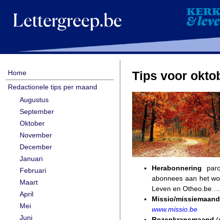
Home
Tips voor okto
Redactionele tips per maand
Augustus
September
Oktober
November
December
Januari
Herabonnering
paroc
Februari
abonnees aan het woo
Maart
Leven en Otheo.be …
April
Missio/missiemaand
Mei
www.missio.be
Juni
Rozenkransmaand
(