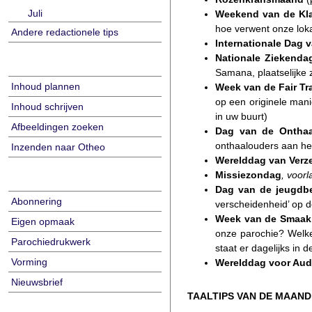
Juli
Weekend van de Kla
hoe verwent onze loka
Andere redactionele tips
Internationale Dag 
Nationale Ziekenda
Samana, plaatselijke 
Inhoud plannen
Week van de Fair Tr
op een originele manie
Inhoud schrijven
in uw buurt)
Afbeeldingen zoeken
Dag van de Onthaa
onthaalouders aan he
Inzenden naar Otheo
Werelddag
van
Verz
Missiezondag
,
voorl
Dag van de jeugdb
Abonnering
verscheidenheid’ op d
Week van de Smaak
Eigen opmaak
onze parochie? Welke 
Parochiedrukwerk
staat er dagelijks in
Vorming
Werelddag voor Aud
Nieuwsbrief
TAALTIPS VAN DE MAAND