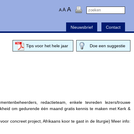
A
A
A
Nieuwsbrief
Contact
Tips voor het hele jaar
Doe een suggestie
ementenbeheerders, redactieteam, enkele tevreden lezers/trouwe
ijkheid om gedurende één maand gratis kennis te maken met Kerk &
 voor concreet project, Afrikaans koor te gast in de liturgie) Meer info: