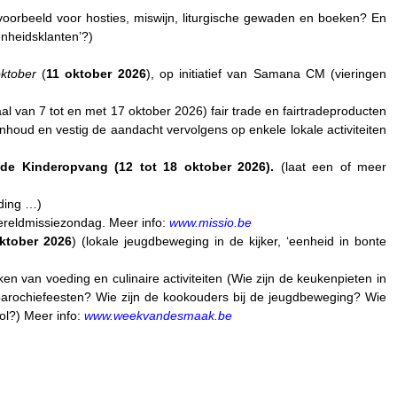
bijvoorbeeld voor hosties, miswijn, liturgische gewaden en boeken? En
enheidsklanten’?)
ktober
(
11 oktober 2026
), op initiatief van Samana CM (vieringen
l van 7 tot en met 17 oktober 2026) fair trade en fairtradeproducten
nhoud en vestig de aandacht vervolgens op enkele lokale activiteiten
de Kinderopvang
(
12 tot 18 oktober 2026
).
(laat een of meer
jding …)
ereldmissiezondag. Meer info:
www.missio.be
ktober 2026
) (lokale jeugdbeweging in de kijker, ‘eenheid in bonte
eken van voeding en culinaire activiteiten (Wie zijn de keukenpieten in
e parochiefeesten? Wie zijn de kookouders bij de jeugdbeweging? Wie
ol?) Meer info:
www.weekvandesmaak.be