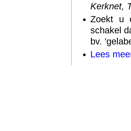
Kerknet, T
Zoekt u 
schakel da
bv. 'gelab
Lees meer