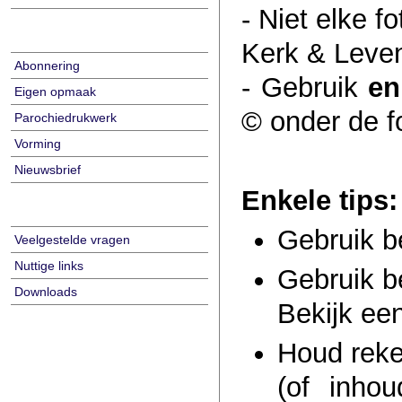
- Niet elke f
Kerk & Leve
Abonnering
- Gebruik
en
Eigen opmaak
© onder de f
Parochiedrukwerk
Vorming
Nieuwsbrief
Enkele tips:
Gebruik b
Veelgestelde vragen
Nuttige links
Gebruik b
Downloads
Bekijk een
Houd reke
(of inho